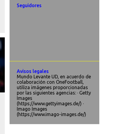
Seguidores
Avisos legales
Mundo Levante UD, en acuerdo de
colaboración con OneFootball,
utiliza imágenes proporcionadas
por las siguientes agencias: · Getty
Images
(https://www.gettyimages.de/) ·
Imago Images
(https://www.imago-images.de/)