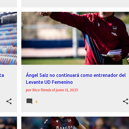
ÁNGEL SAIZ
FEMENINO
FICHAJES
LEVANTE UD
ta
Ángel Saiz no continuará como entrenador del
Levante UD Femenino
por
Nico Tomás
el
junio 11, 2025
0
FICHAJES
IGNASI MIQUEL
LEVANTE UD