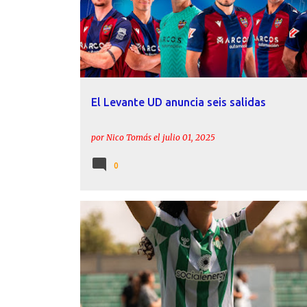
El Levante UD anuncia seis salidas
por
Nico Tomás
el
julio 01, 2025
0
ACTUALIDAD
BETIS
FEMENINO
FICHAJES
GEMA SOLIVERES
LEVANTE UD