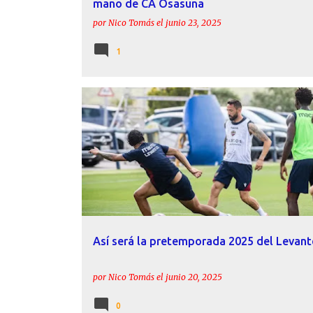
mano de CA Osasuna
por
Nico Tomás
el
junio 23, 2025
1
AJ AUXERRE
AL-QADSIAH
AMISTOSOS
Así será la pretemporada 2025 del Levan
por
Nico Tomás
el
junio 20, 2025
0