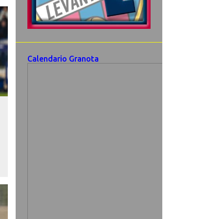
Calendario Granota