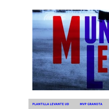
PLANTILLA LEVANTE UD
MVP GRANOTA