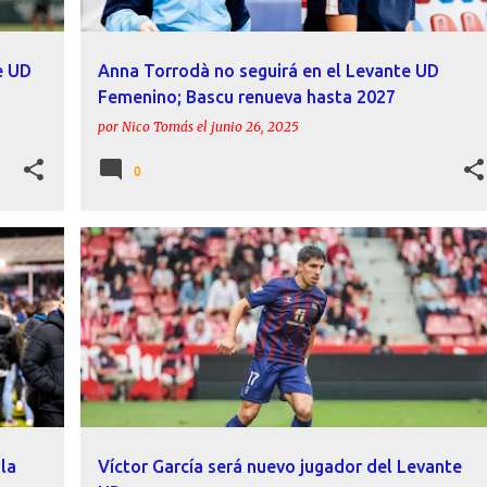
e UD
Anna Torrodà no seguirá en el Levante UD
Femenino; Bascu renueva hasta 2027
por
Nico Tomás
el
junio 26, 2025
0
JES
ACTUALIDAD
FICHAJES
LEVANTE UD
+
 la
Víctor García será nuevo jugador del Levante