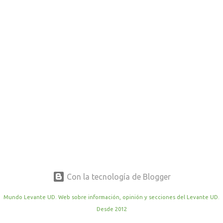
r
a
d
a
s
Con la tecnología de Blogger
Mundo Levante UD. Web sobre información, opinión y secciones del Levante UD.
Desde 2012