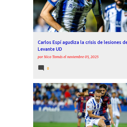
Carlos Espí agudiza la crisis de lesiones d
Levante UD
por
Nico Tomás
el
noviembre 05, 2025
0
CARLOS ESPÍ
CD LEGANÉS
CRÓNICAS
IKER LOS
JON ANDER OLASAGASTI
LEVANTE UD