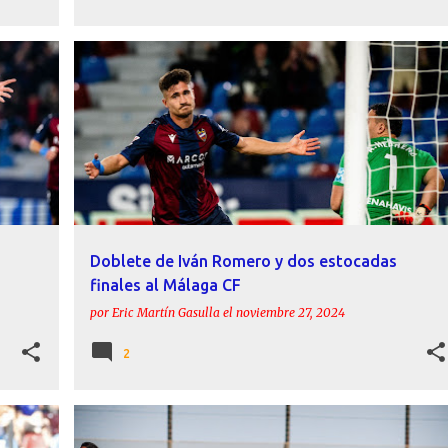
UD
ÁNGEL ALGOBIA
CARLOS ESPÍ
CRÓNICAS
+
IVÁN ROMERO
LEVANTE UD
MÁLAGA CF
+
Doblete de Iván Romero y dos estocadas
finales al Málaga CF
por
Eric Martín Gasulla
el
noviembre 27, 2024
2
AMISTOSOS
ÁNGEL ALGOBIA
CARLOS ESPÍ
+
2