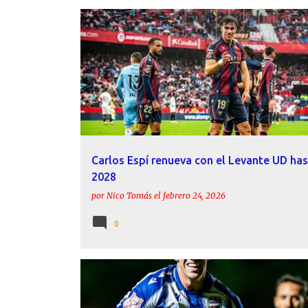
ACTUALIDAD
CARLOS ESPÍ
FICHAJES
LEVANTE 
Carlos Espí renueva con el Levante UD ha
2028
por
Nico Tomás
el
febrero 24, 2026
0
ACTUALIDAD
CARLOS ESPÍ
LESIONES
LEVANTE 