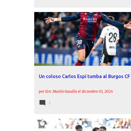
BURGOS CF
CARLOS ESPÍ
CRÓNICAS
LEVANTE 
MORALES
Un coloso Carlos Espí tumba al Burgos CF
por
Eric Martín Gasulla
el
diciembre 01, 2024
1
CARLOS ÁLVAREZ
CARLOS ESPÍ
CD ELDENSE