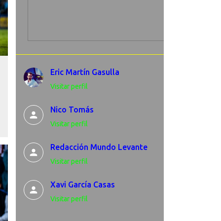
Eric Martín Gasulla
Visitar perfil
Nico Tomás
Visitar perfil
Redacción Mundo Levante
Visitar perfil
Xavi García Casas
Visitar perfil