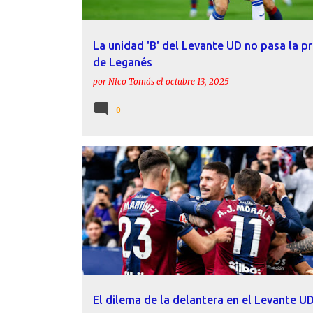
La unidad 'B' del Levante UD no pasa la p
de Leganés
por
Nico Tomás
el
octubre 13, 2025
0
ACTUALIDAD
ANÁLISIS
BRUGUI
CARLOS ESPÍ
El dilema de la delantera en el Levante U