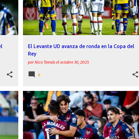
el
El Levante UD avanza de ronda en la Copa del
Rey
por
Nico Tomás
el
octubre 30, 2025
0
ADA
ÁLEX FORÉS
CARLOS ÁLVAREZ
CARLOS ESPÍ
+
3
+