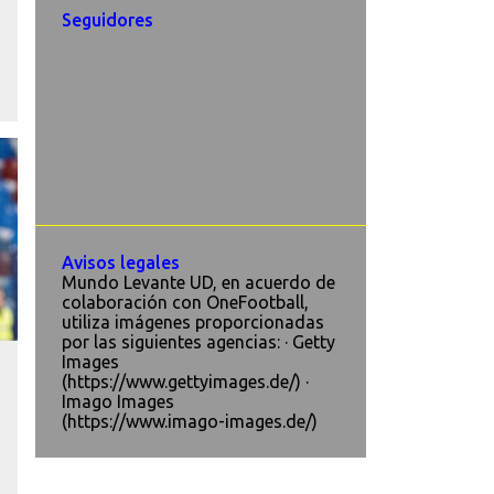
Seguidores
Avisos legales
Mundo Levante UD, en acuerdo de
colaboración con OneFootball,
utiliza imágenes proporcionadas
por las siguientes agencias: · Getty
Images
(https://www.gettyimages.de/) ·
Imago Images
(https://www.imago-images.de/)