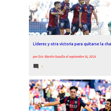
CRÓNICAS
LEVANTE UD
PABLO MARTÍNEZ
Líderes y otra victoria para quitarse la ch
por
Eric Martín Gasulla
el
septiembre 14, 2024
1
ACTUALIDAD
CARLOS ESPÍ
LEVANTE UD
REPORT