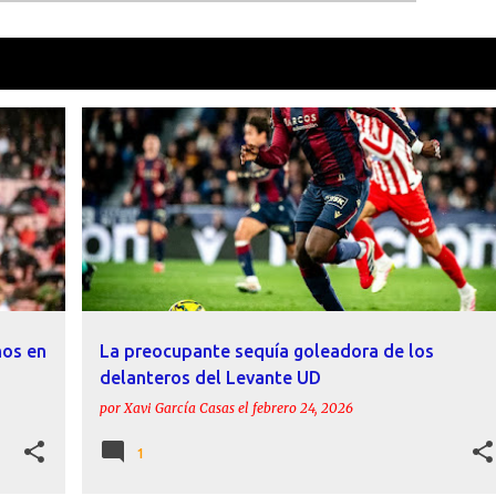
como
Carlos Espí
VER TOD
+
ACTUALIDAD
CARLOS ESPÍ
ETTA EYONG
+
1
mos en
La preocupante sequía goleadora de los
delanteros del Levante UD
por
Xavi García Casas
el
febrero 24, 2026
1