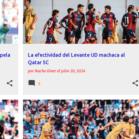
+
apela
La efectividad del Levante UD machaca al
Qatar SC
por
Nacho Giner
el
julio 20, 2024
0
AJE
AD ALCORCÓN
ANDRÉS GARCÍA
CARLOS ESPÍ
CRÓNICAS
LEVANTE UD
+