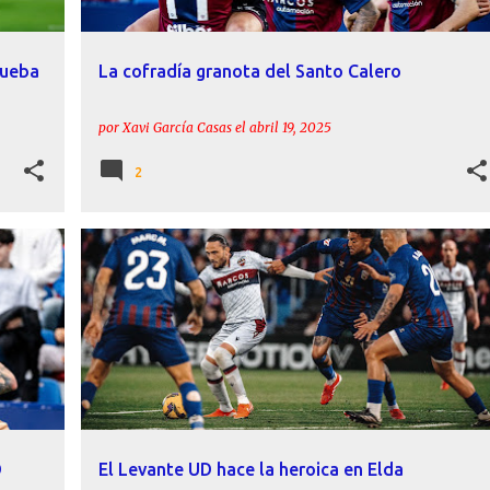
rueba
La cofradía granota del Santo Calero
por
Xavi García Casas
el
abril 19, 2025
2
+
3
BRUGUI
CARLOS ESPÍ
CD ELDENSE
CRÓNICAS
+
LEVANTE UD
D
El Levante UD hace la heroica en Elda