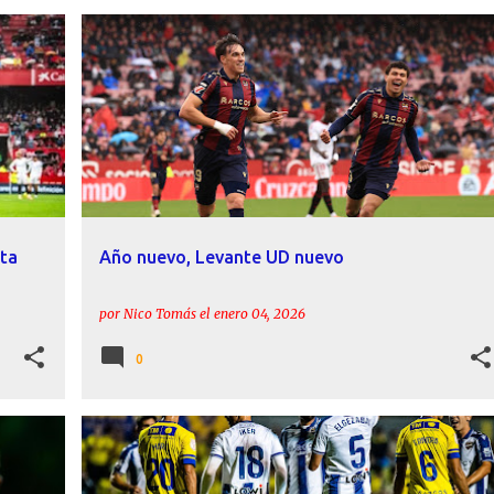
UD
CARLOS ÁLVAREZ
CARLOS ESPÍ
CRÓNICAS
+
1
sta
Año nuevo, Levante UD nuevo
por
Nico Tomás
el
enero 04, 2026
0
UD
CARLOS ESPÍ
COPA DEL REY
CRÓNICAS
LEVANTE UD
MORALES
ORIHUELA CF
UNAI ELGEZABAL
+