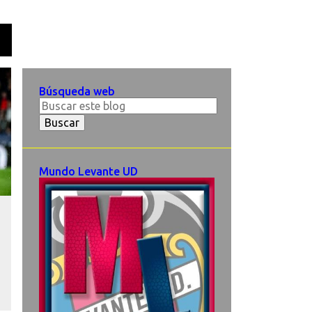
O
Búsqueda web
Mundo Levante UD