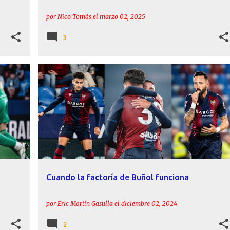
por
Nico Tomás
el
marzo 02, 2025
3
ACTUALIDAD
ANDRÉS GARCÍA
CANTERA
+
1
+
Cuando la factoría de Buñol funciona
por
Eric Martín Gasulla
el
diciembre 02, 2024
2