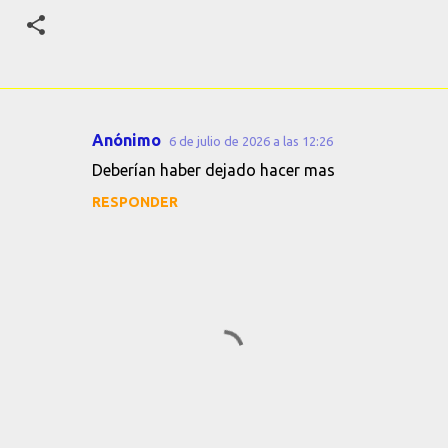
Anónimo
6 de julio de 2026 a las 12:26
C
Deberían haber dejado hacer mas
o
RESPONDER
m
e
n
t
a
r
i
o
s