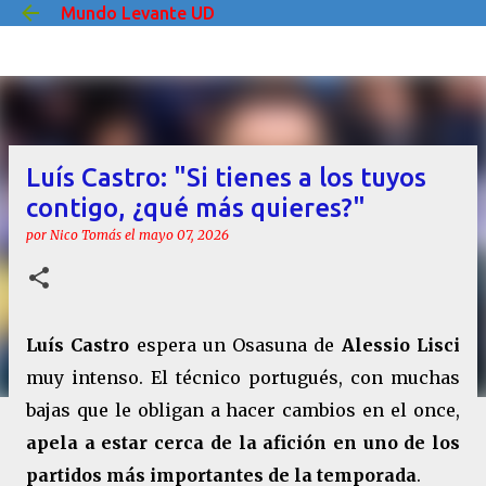
Mundo Levante UD
Ir al contenido principal
Luís Castro: "Si tienes a los tuyos
contigo, ¿qué más quieres?"
por
Nico Tomás
el
mayo 07, 2026
Luís Castro
espera un Osasuna de
Alessio Lisci
muy intenso. El técnico portugués, con muchas
bajas que le obligan a hacer cambios en el once,
apela a estar cerca de la afición en uno de los
partidos más importantes de la temporada
.