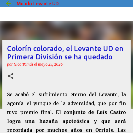
Mundo Levante UD
Ir al contenido principal
Colorín colorado, el Levante UD en
Primera División se ha quedado
por
Nico Tomás
el
mayo 23, 2026
Se acabó el sufrimiento eterno del Levante, la
agonía, el yunque de la adversidad, que por fin
tuvo premio final.
El conjunto de Luís Castro
logra una hazaña apoteósica y que será
recordada por muchos años en Orriols
. Las