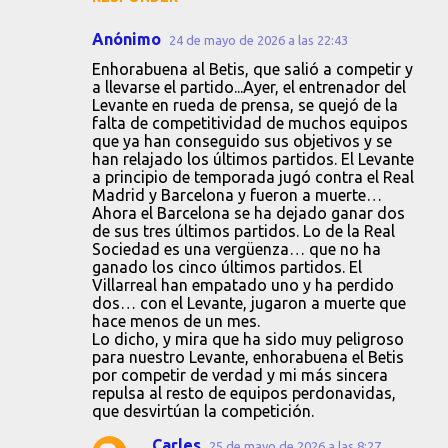
e
Anónimo
n
24 de mayo de 2026 a las 22:43
t
Enhorabuena al Betis, que salió a competir y
a llevarse el partido...Ayer, el entrenador del
a
Levante en rueda de prensa, se quejó de la
falta de competitividad de muchos equipos
r
que ya han conseguido sus objetivos y se
i
han relajado los últimos partidos. El Levante
a principio de temporada jugó contra el Real
o
Madrid y Barcelona y fueron a muerte…
s
Ahora el Barcelona se ha dejado ganar dos
de sus tres últimos partidos. Lo de la Real
Sociedad es una vergüenza… que no ha
ganado los cinco últimos partidos. El
Villarreal han empatado uno y ha perdido
dos… con el Levante, jugaron a muerte que
hace menos de un mes.
Lo dicho, y mira que ha sido muy peligroso
para nuestro Levante, enhorabuena el Betis
por competir de verdad y mi más sincera
repulsa al resto de equipos perdonavidas,
que desvirtúan la competición.
Carles
25 de mayo de 2026 a las 8:27