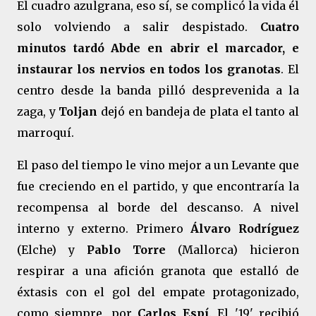
El cuadro azulgrana, eso sí, se complicó la vida él
solo volviendo a salir despistado.
Cuatro
minutos tardó Abde en abrir el marcador, e
instaurar los nervios en todos los granotas
. El
centro desde la banda pilló desprevenida a la
zaga, y
Toljan
dejó en bandeja de plata el tanto al
marroquí.
El paso del tiempo le vino mejor a un Levante que
fue creciendo en el partido, y que encontraría la
recompensa al borde del descanso. A nivel
interno y externo. Primero
Álvaro Rodríguez
(Elche) y
Pablo Torre
(Mallorca) hicieron
respirar a una afición granota que estalló de
éxtasis con el gol del empate protagonizado,
como siempre, por
Carlos Espí
. El '19' recibió