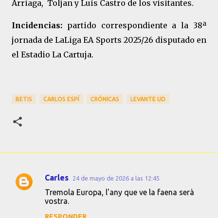
Arriaga, Toljan y Luís Castro de los visitantes.
Incidencias:
partido correspondiente a la 38ª
jornada de LaLiga EA Sports 2025/26 disputado en
el Estadio La Cartuja.
BETIS
CARLOS ESPÍ
CRÓNICAS
LEVANTE UD
Carles
24 de mayo de 2026 a las 12:45
C
Tremola Europa, l'any que ve la faena serà
o
vostra.
m
RESPONDER