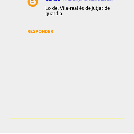
Lo del Vila-real és de jutjat de
guàrdia.
RESPONDER
P
u