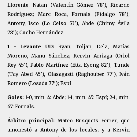
Llorente, Natan (Valentín Gómez 78'), Ricardo
Rodríguez; Marc Roca, Fornals (Fidalgo 78');
Antony, Isco (Lo Celso 53'), Abde (Chimy Ávila
78'); Cucho Hernández
1 - Levante UD:
Ryan; Toljan, Dela, Matías
Moreno, Manu Sánchez; Kervin Arriaga (Oriol
Rey 45'), Pablo Martínez (Etta Eyong 82'); Tunde
(Tay Abed 45'), Olasagasti (Raghouber 77'), Iván
Romero (Losada 77'); Espí
Goles:
1-0, min. 4: Abde; 1-1, min. 45: Espí; 2-1, min.
67: Fornals.
Árbitro principal:
Mateo Busquets Ferrer, que
amonestó a Antony de los locales; y a Kervin