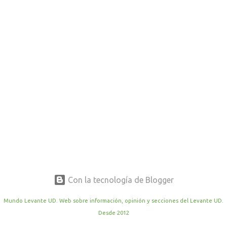
r
a
d
a
s
Con la tecnología de Blogger
Mundo Levante UD. Web sobre información, opinión y secciones del Levante UD.
Desde 2012