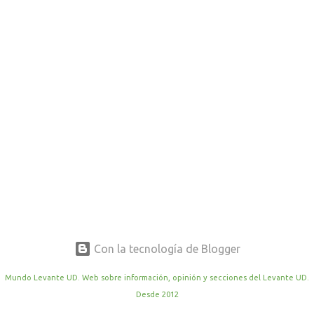
r
a
d
a
s
Con la tecnología de Blogger
Mundo Levante UD. Web sobre información, opinión y secciones del Levante UD.
Desde 2012