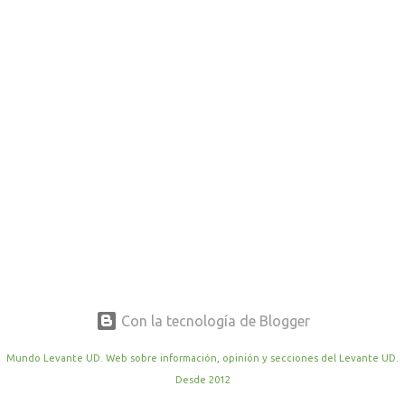
r
a
d
a
s
Con la tecnología de Blogger
Mundo Levante UD. Web sobre información, opinión y secciones del Levante UD.
Desde 2012