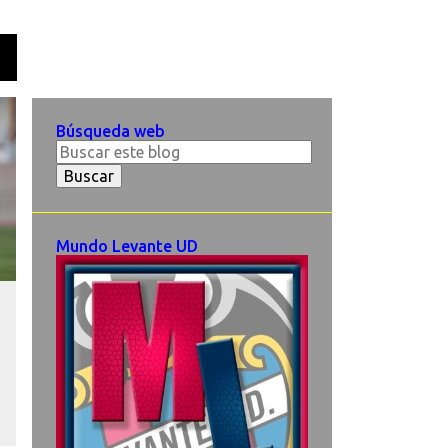
O
Búsqueda web
Mundo Levante UD