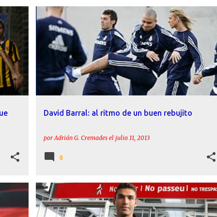
ANTE
DAVID BARRAL
FICHAJES
LEVANTE
PERFIL
+
que
David Barral: al ritmo de un buen rebujito
por
Adrián G. Cremades
el
julio 11, 2013
0
NTE
DAVID BARRAL
DECLARACIONES
LEVANTE
+