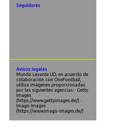
Seguidores
Avisos legales
Mundo Levante UD, en acuerdo de
colaboración con OneFootball,
utiliza imágenes proporcionadas
por las siguientes agencias: · Getty
Images
(https://www.gettyimages.de/) ·
Imago Images
(https://www.imago-images.de/)