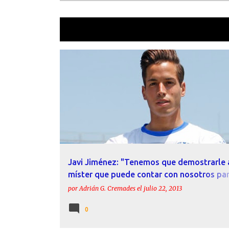
Mostrando las entradas etiquetadas 
E
DAVID BARRAL
DECLARACIONES
JAVI JIMÉNEZ
n
LEVANTE
PRETEMPORADA
SD AYAMONTE
t
r
a
d
a
Javi Jiménez: "Tenemos que demostrarle 
s
míster que puede contar con nosotros par
Liga"
por
Adrián G. Cremades
el
julio 22, 2013
0