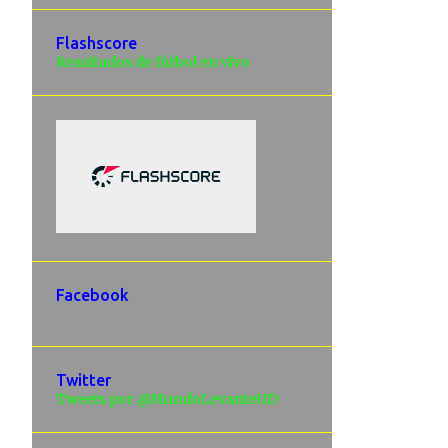
Flashscore
Resultados de fútbol en vivo
Facebook
Twitter
Tweets por @MundoLevanteUD