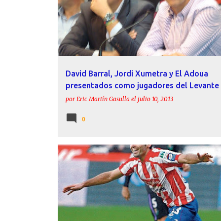
David Barral, Jordi Xumetra y El Adoua
presentados como jugadores del Levante
por
Eric Martín Gasulla
el
julio 10, 2013
0
DAVID BARRAL
FICHAJES
LEVANTE