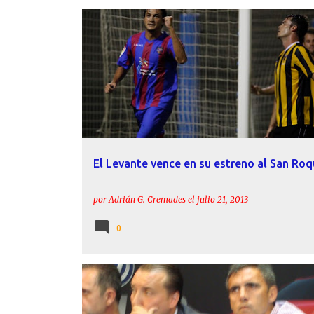
CRÓNICAS
DAVID BARRAL
HÉCTOR RODAS
LEV
PRETEMPORADA
SAN ROQUE
El Levante vence en su estreno al San Ro
por
Adrián G. Cremades
el
julio 21, 2013
0
DAVID BARRAL
FICHAJES
ISSAM EL ADOUA
LEVA
XUMETRA