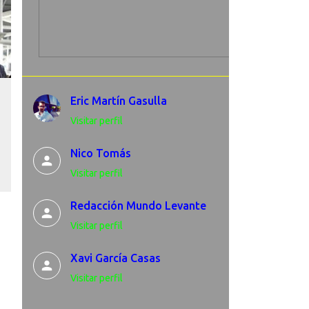
Eric Martín Gasulla
Visitar perfil
Nico Tomás
Visitar perfil
Redacción Mundo Levante
Visitar perfil
Xavi García Casas
Visitar perfil