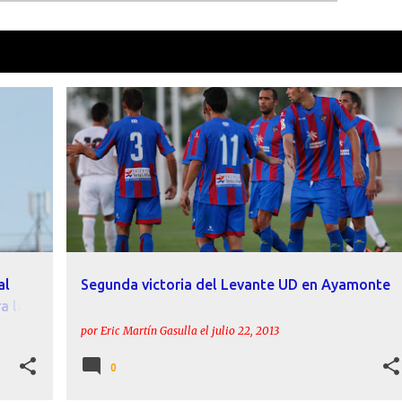
como
David Barral
VER TOD
ÁNGEL RODRÍGUEZ
CRÓNICAS
DAVID BARRAL
+
LEVANTE
MORALES
PRETEMPORADA
+
SD AYAMONTE
al
Segunda victoria del Levante UD en Ayamonte
a la
por
Eric Martín Gasulla
el
julio 22, 2013
0