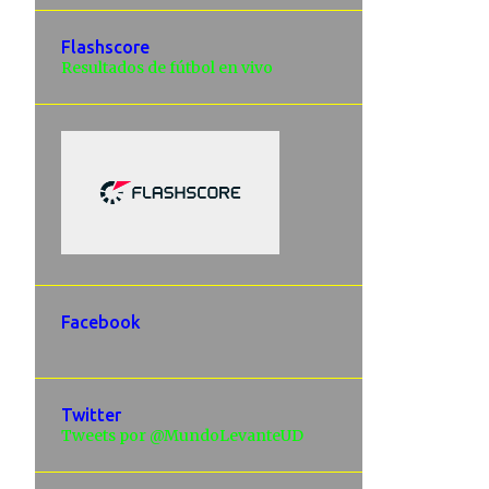
Flashscore
Resultados de fútbol en vivo
Facebook
Twitter
Tweets por @MundoLevanteUD