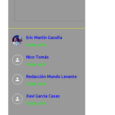
Eric Martín Gasulla
Visitar perfil
Nico Tomás
Visitar perfil
Redacción Mundo Levante
Visitar perfil
Xavi García Casas
Visitar perfil