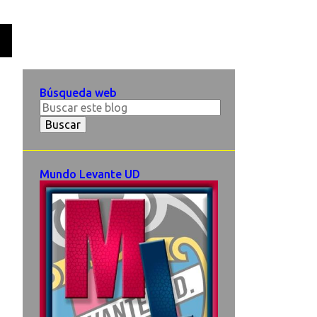
O
Búsqueda web
Mundo Levante UD