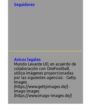
Seguidores
Avisos legales
Mundo Levante UD, en acuerdo de
colaboración con OneFootball,
utiliza imágenes proporcionadas
por las siguientes agencias: · Getty
Images
(https://www.gettyimages.de/) ·
Imago Images
(https://www.imago-images.de/)