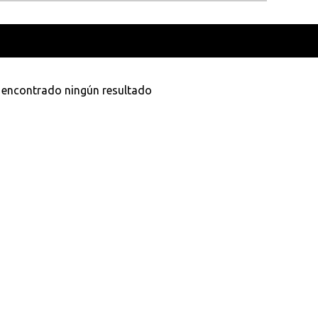
como
Dani Martín
VER TOD
 encontrado ningún resultado