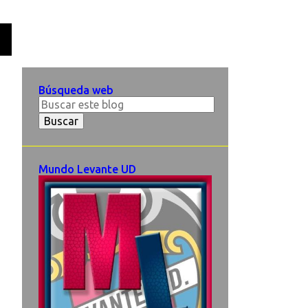
O
Búsqueda web
Mundo Levante UD