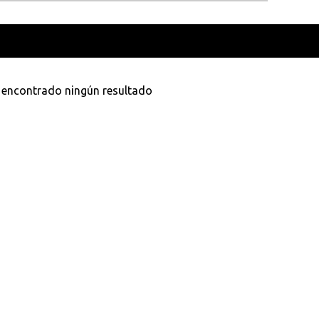
como
Cambra
VER TOD
 encontrado ningún resultado