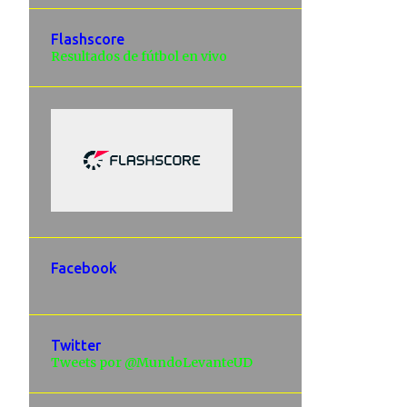
Flashscore
Resultados de fútbol en vivo
Facebook
Twitter
Tweets por @MundoLevanteUD