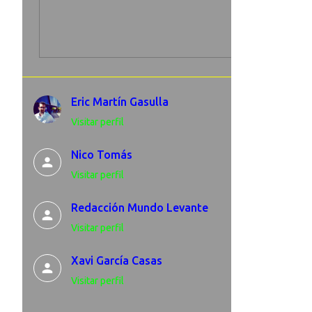
Eric Martín Gasulla
Visitar perfil
Nico Tomás
Visitar perfil
Redacción Mundo Levante
Visitar perfil
Xavi García Casas
Visitar perfil