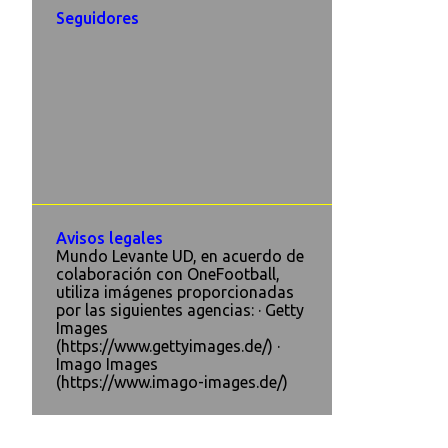
Seguidores
Avisos legales
Mundo Levante UD, en acuerdo de
colaboración con OneFootball,
utiliza imágenes proporcionadas
por las siguientes agencias: · Getty
Images
(https://www.gettyimages.de/) ·
Imago Images
(https://www.imago-images.de/)