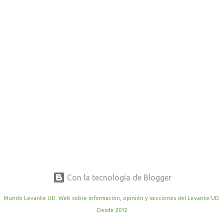
r
a
d
a
s
Con la tecnología de Blogger
Mundo Levante UD. Web sobre información, opinión y secciones del Levante UD.
Desde 2012