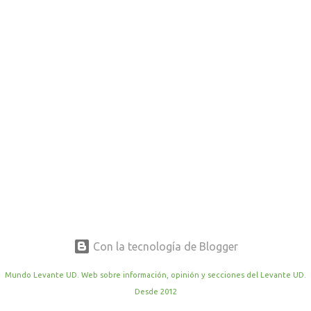
r
a
d
a
s
Con la tecnología de Blogger
Mundo Levante UD. Web sobre información, opinión y secciones del Levante UD.
Desde 2012